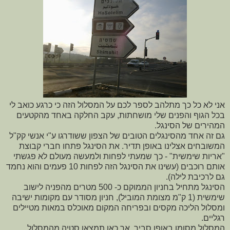
אני לא כל כך מתלהב לספר לכם על המסלול הזה כי כרגע כואב לי
בכל הגוף והפנים שלי מושחתות, עקב החלקה באחד מהקטעים
המהירים של הסינגל.
גם זה אחד מהסינגלים הטובים של הצפון ששודרגו ע"י אנשי קק"ל
המשובחים אצלינו באופן תדיר. את הסינגל פתחו חברי קבוצת
"אריות שימשית" - כך שמעתי לפחות ולמעשה מעולם לא פגשתי
אותם רוכבים (עשינו את הסינגל הזה לפחות 10 פעמים והוא נחמד
גם לרכיבת לילה).
הסינגל מתחיל בחניון הממוקם כ- 500 מטרים מהפניה לישוב
שימשית (1 ק"מ מצומת המוביל), חניון מסודר עם מקומות ישיבה
ומסלול הליכה מקסים ובפריחה המקום מאוכלס במאות מטיילים
רגליים.
המסלול מסומן באופן סביר, אך כאן תמצאו סטיה מהמסלול