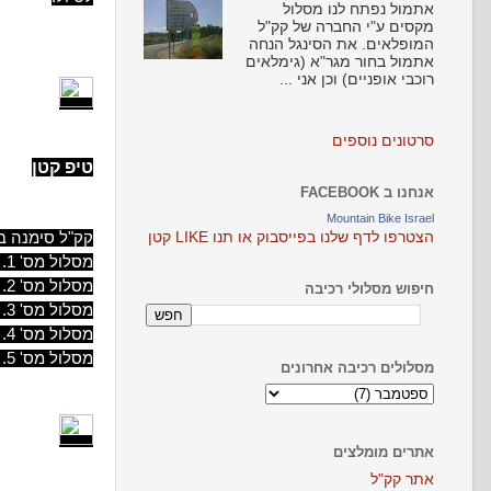
אתמול נפתח לנו מסלול
מקסים ע"י החברה של קק"ל
המופלאים. את הסינגל הנחה
אתמול בחור מגר"א (גימלאים
רוכבי אופניים) וכן אני ...
סרטונים נוספים
טיפ קטן
אנחנו ב FACEBOOK
Mountain Bike Israel
קק"ל סימנה במ
הצטרפו לדף שלנו בפייסבוק או תנו LIKE קטן
מסלול מס' 1. מכפר החורש לתמרת וחזרה. 12 ק"מ.
מסלול מס' 2. יער כפר החורש. 6 ק"מ.
חיפוש מסלולי רכיבה
מסלול מס' 3. מתל שמרון למעלול וחזרה. 7 ק"מ.
מסלול מס' 4. מתמרת לגבעת אלה. 7 ק"מ.
מסלול מס' 5. מכפר החורש לתמרת וחזרה. 13 ק"מ.
מסלולים רכיבה אחרונים
אתרים מומלצים
אתר קק"ל