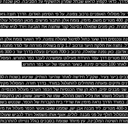
 לדרך, כדאי לקפוץ לראש שבתל שמרון ולהשקיף על הסביבה. כאן שכנה ש
תמרת. כאן פונים שמאלה בסינגל קצר שחוצה את הגבעה ויורד לגיא שלפני 
ינה ונכנסים דרך שער כחול לסינגל שעולה צפונה. ליד השער צומח אלון 
נוסף ליער קק"ל. נחצה את חלקת היער ונרכוב 1.7 ק"מ ב
(סימון
שחוצה לאחר 800 מטרים דרך עפר היורדת מעילוט וממשיכה לעבר כפר החורש.
שמי של יער כפר החורש.
נים ותיקים ומעתה מתחילים להתגלגל במורד, בדרך חזרה. המסלול מקיף 
שני מבנים יפים, הלא הן שתי הכנסיות של הכפר הערבי מעלול הכנסייה
 מעלול משמר את צליל השם מהלול, שמו של היישוב ששכן כאן בתקופת 
ימינה ורוכבים כ-400 מטרים. ליד מבנה אבן ישן, שממנו שאבו אנשי הכפר מ
המסלול חולף על פני מבנה לולים, אוגף אותו משמאל ויורד לכביש שעולה
מורת השיטה המלבינה, עץ מיוחד שצומח בסבכים בגלל נטייתו להתרבות