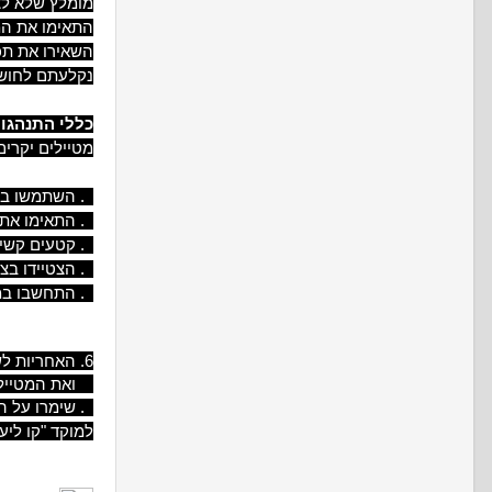
מומלץ שלא לצר
התאימו את המ
השאירו את תכנ
נקלעתם לחושך
כללי התנהגות
מטיילים יקרים
1. השתמשו בשביל המסומן על ידי קרן קימת לישראל או הוועדה לשבילי ישראל.
2. התאימו את הרכיבה וההליכה לתנאי השטח ומזג האוויר.
3. קטעים קשים למעבר באופניים יש לעבור ברגל.
4. הצטיידו בציוד הבטיחות המתאים לרכיבה והליכה.
5. התחשבו במשתמשים נוספים בשביל.
6. האחריות לשלומכם בזמן הטיול חלה עליכם. אל תסכנו את עצמכם
ואת המטיילי
7. שימרו על הניקיון. קחו את האשפה עמכם.
למוקד "קו ליער" של