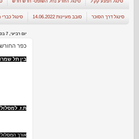
סינגל תמנע קק'ל
סינגל הזורע נחל השופט- חדש חדש
סי
סינגל דרך הסוכר
סובב מעיינות 14.06.2022
סינגל כברי 
יום רביעי, 7 בספטמבר 2011
כפר החורש 
בין תל שמרו
ת.ז. למסלול
אורך המסלול: כ-20 