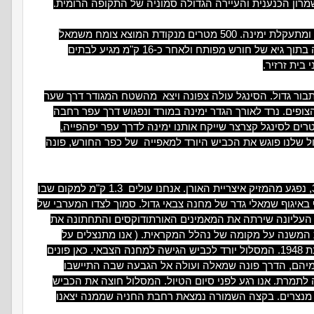
מרון הכנענית והעיירה הגדולה סמוניה של התקופה הרומית.
משלט ההסבר על מסלולי האופניים נרכוב צפונה, על פי הסימון האדום. הדרך חוצה גיא ומתעקלת ימינה. 500 מטרים מנקודת המוצא צומח משמאל
לדרך חרוב ענק. 400 מטרים משם, מימין, צומח אלון התבור מרשים. מכאן המסלול עולה בתוך גיא של חורש מפותח ולאחר כ-16 ק"מ מגיע לבתים
בית זרזיר.
התבור גדול. הסינגל עולה צפונה ויצא מהשטח המגודר דרך שער
שוליה מזרחה עד לגדר מחנה הצופים. נרד לאורך הגדר ימינה במורד ונפגוש דרך עפר רחבה
 שבילים אדום). כאן נפנה שמאלה, נרכוב כ-700 מטרים ונעלה בדרך עוד כ-300 מטרים לסינגל קצרצר שייקח אותנו ימינה לדרך עפר יפהפייה,
 המסלול שלנו פוגש את הכביש היורד למאפייה של כפר החורש, פונה
עתה אנחנו רוכבים ביער צעיר, שקק"ל חידשה לאחר שהיער הוותיק, שניטע בשנות ה-30, נפגע מהמזיק איצריית האורן. אנחנו עולים 1.3 ק"מ למקום שבו
באיגוף שמאלי גדר של מחנה צבאי גדול. סמוך לצדו המערבי של
 העליונה שירתה את המאמינים האורתודוקסים והתחתונה את
המשנה על מקומה של נהלל המקראית. ( אנו מתנצלים על
הבלגן בשמות). במורד הדרך נראה מימין את שרידי בית הקברות של הכפר, שננטש בשנת 1948. המסלול יורד לכביש הגישה למחנה הצבאי. כאן פונים
עלול את מימיהם, הדרך פונה שמאלה ועולה אל הגבעה שבה התיישבו
 לתמרת. אנו רגע לפני סיום הטיול. המסלול חוצה את הכביש
 מנצרים. בקצה השמורה נמצאת רחבת החניה שממנה יצאנו