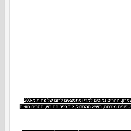
מסלול הטיול עובר בהרי הגליל התחתון, המשקיפים על עמק יזרעאל. במערב, ליד תל שמרון, ההרים נמוכים למדי ומתנשאים לרום של פחות מ-200
 שפונים מזרחה, בשיא המסלול, ליד כפר החורש, ההרים חוצים