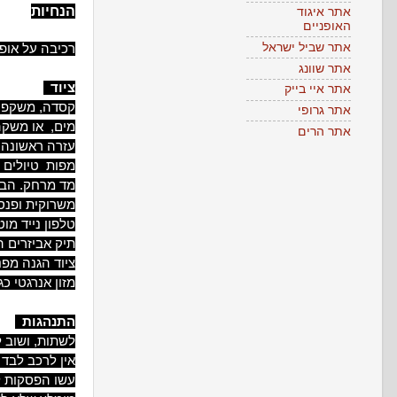
הנחיות
אתר איגוד
האופניים
אתר שביל ישראל
רכיבה על אופנ
אתר שוונג
ציוד
אתר איי בייק
קסדה, משקפיי
אתר גרופי
מים, או משקה 
אתר הרים
עזרה ראשונה 
מפות טיולים וסימון שבילים 0
מד מרחק. הבדלים של 10 אחוז אפשרי
משרוקית ופנס
טלפון נייד מוט
תיק אביזרים ה
ציוד הגנה מפנ
מזון אנרגטי כג
התנהגות
לשתות, ושוב ל
אין לרכב לבד
עשו הפסקות לעתים 