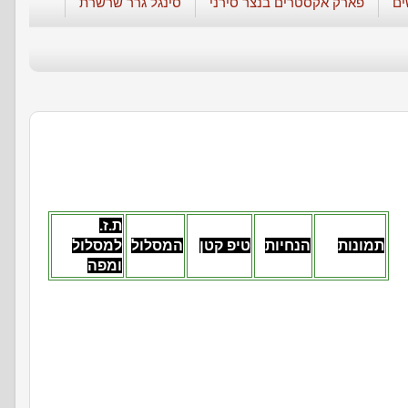
ים
פארק אקסטרים בנצר סירני
סינגל גרר שרשרת
ת.ז.
תמונות
הנחיות
טיפ קטן
המסלול
למסלול
ומפה