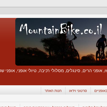
mountainbike israel, mountain bike, mountainbike, אופני הרים, סינגלים, מסלולי רכיבה
אופניים
סרטוני וידאו
חנות האתר