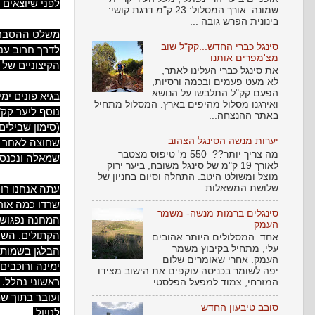
לפני שיוצאים
שמונה. אורך המסלול: 23 ק"מ דרגת קושי:
בינונית הפרש גובה ...
סינגל כברי החדש...קק"ל שוב
מצ'מפרים אותנו
הקיצוניים של 
את סינגל כברי העלינו לאתר,
לא מעט פעמים ובכמה ורסיות,
הפעם קק"ל התלבשו על הנושא
בגיא פונים ימ
ואירגנו מסלול מהיפים בארץ. המסלול מתחיל
באתר ההנצחה...
יערות מנשה הסינגל הצהוב
מה צריך יותר?? 550 מ' טיפוס מצטבר
שמאלה ונכנס לאחר 100 מטרים ימינה, בשער הר
לאורך 19 ק"מ של סינגל משובח, ביער ירוק
מוצל ומשולט היטב. התחלה וסיום בחניון של
שלושת המשאלות...
שרדו כמה אור
סינגלים ברמות מנשה- משמר
המחנה נפגוש 
העמק
הקתולים. השם
אחד המסלולים היותר אהובים
עלי, מתחיל בקיבוץ משמר
העמק. אחרי שאומרים שלום
יפה לשומר בכניסה עוקפים את הישוב מצידו
ראשוני נהלל. 
המזרחי, צמוד למפעל הפלסטי...
ועובר בתוך ש
סובב טיבעון החדש
לטיול.