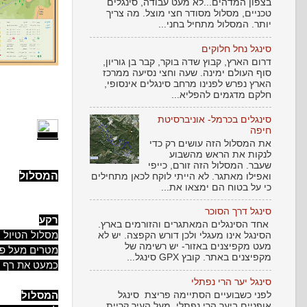
בצפון המדהים...לא מעט עבודה, סינגלים
טכניים, מסלול מסודר חצי מוצל. מה צריך
יותר. המסלול מתחיל בחני...
סינגל נחל חלוקים
דרום הארץ, קבוץ שדה בוקר, קבר בן גוריון,
סוף העולם ימינה. שעה וחצי נסיעה ממרכז
הארץ נפרש לפנינו מרחב סינגלים אינסופי,
חלקם מדגמים להפליא...
סינגלים בכרמל- אוניברסיטת
חיפה
את המסלול הזה עושים רק כדי
לנקות את הראש מהשבוע
שעבר. המסלול הזה זורם, כייפי
המסלול
ואפילו מאתגר. לא הייתי לוקח לכאן מתחילים
כי על בטוח הם ימצאו את...
סינגל דרך הסוכר
רקע
אחד הסינגלים המאתגרים והזורמים בארץ.
הסינגל אינו מעגלי ולכן דורש הקפצה. יש לא
מעט מקפיצנים באזור- יש רשימה של
מטרים מעל פני
מקפיצנים באתר. קובץ GPX סינגל...
כמעט את רף 400 המטרים. זהו אזור הטובל ביערות קק"ל.
סינגל יער הרי נפתלי
המסלול
לפני כשבועיים הסתיימה פריצת סינגל
אופניים ביער הרי נפתלי, מעל העיר קריית