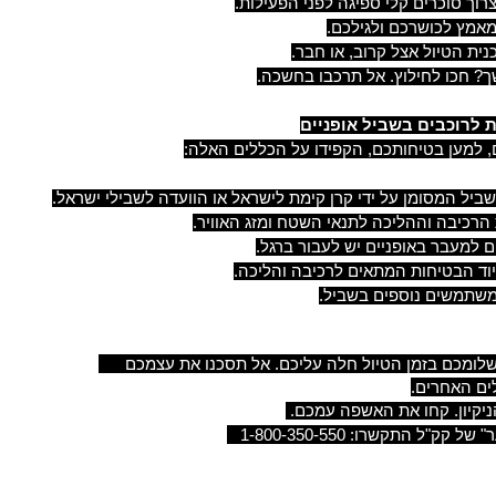
וך סוכרים קלי ספיגה לפני הפעילות.
אמץ לכושרכם ולגילכם.
ית הטיול אצל קרוב, או חבר.
? חכו לחילוץ. אל תרכבו בחשכה.
 לרוכבים בשביל אופניים
, למען בטיחותכם, הקפידו על הכללים האלה:
ם האחרים.
 קק"ל התקשרו: 1-800-350-550