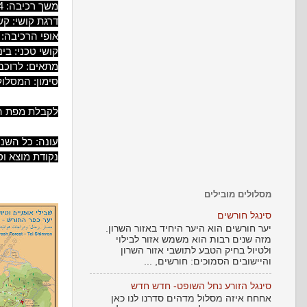
משך רכיבה: 6-4 שעות.
דרגת קושי: קש
אופי הרכיבה: מ
קושי טכני: בינו
מתאים: לרוכב
סימון: המסלול
לקבלת מפת המ
עונה: כל השנה
נקודת מוצא וס
מסלולים מובילים
סינגל חורשים
יער חורשים הוא היער היחיד באזור השרון.
מזה שנים רבות הוא משמש אזור לבילוי
ולטיול בחיק הטבע לתושבי אזור השרון
והיישובים הסמוכים: חורשים, ...
סינגל הזורע נחל השופט- חדש חדש
אחחח איזה מסלול מדהים סדרנו לנו כאן