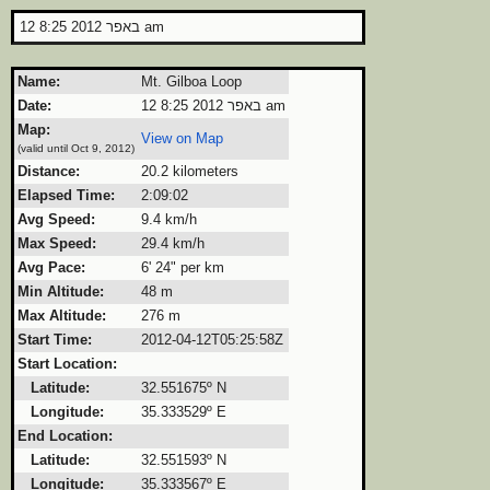
12 באפר 2012 8:25 am
Name:
Mt. Gilboa Loop
12 באפר 2012 8:25 am
Date:
Map:
View on Map
(valid until Oct 9, 2012)
Distance:
20.2 kilometers
Elapsed Time:
2:09:02
Avg Speed:
9.4 km/h
Max Speed:
29.4 km/h
Avg Pace:
6' 24" per km
Min Altitude:
48 m
Max Altitude:
276 m
Start Time:
2012-04-12T05:25:58Z
Start Location:
Latitude:
32.551675º N
Longitude:
35.333529º E
End Location:
Latitude:
32.551593º N
Longitude:
35.333567º E